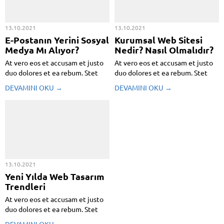
13.10.2021
13.10.2021
E-Postanın Yerini Sosyal
Kurumsal Web Sitesi
Medya Mı Alıyor?
Nedir? Nasıl Olmalıdır?
At vero eos et accusam et justo
At vero eos et accusam et justo
duo dolores et ea rebum. Stet
duo dolores et ea rebum. Stet
clita kasd gubergren, no sea
clita kasd gubergren, no sea
DEVAMINI OKU →
DEVAMINI OKU →
takimata sanctus est Lorem
takimata sanctus est Lorem
ipsum dolor sit amet. Lorem
ipsum dolor sit amet. Lorem
ipsum dolor sit amet, consetetur
ipsum dolor sit amet, consetetur
sadipscing elitr, sed...
sadipscing elitr, sed...
13.10.2021
Yeni Yılda Web Tasarım
Trendleri
At vero eos et accusam et justo
duo dolores et ea rebum. Stet
clita kasd gubergren, no sea
DEVAMINI OKU →