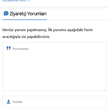
takimata sanctus est Lorem
ipsum dolor sit amet. Lorem
ipsum dolor sit amet, consetetur
Ziyaretçi Yorumları
sadipscing elitr, sed...
Henüz yorum yapılmamış. İlk yorumu aşağıdaki form
aracılığıyla siz yapabilirsiniz.